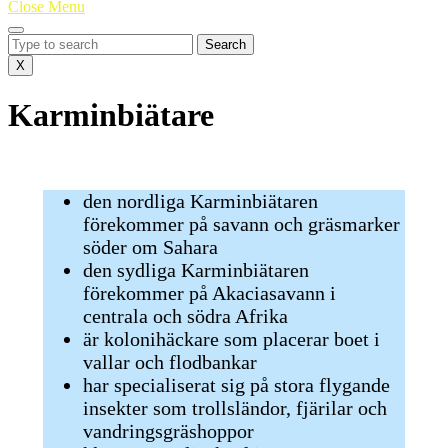
Close
Close Menu
Menu
Search
for:
X
Karminbiätare
den nordliga Karminbiätaren
förekommer på savann och gräsmarker
söder om Sahara
den sydliga Karminbiätaren
förekommer på Akaciasavann i
centrala och södra Afrika
är kolonihäckare som placerar boet i
vallar och flodbankar
har specialiserat sig på stora flygande
insekter som trollsländor, fjärilar och
vandringsgräshoppor