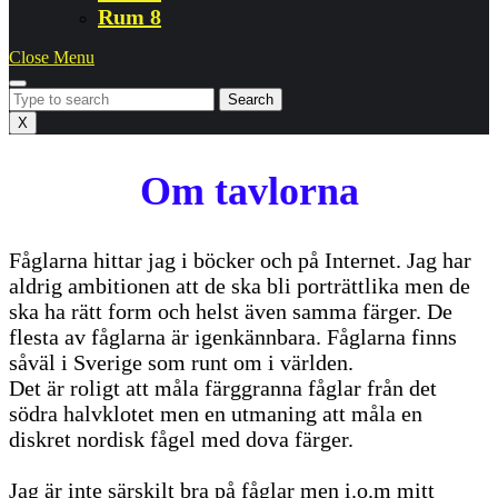
Rum 8
Close
Close Menu
Menu
Search
for:
X
Om tavlorna
Fåglarna hittar jag i böcker och på Internet. Jag har
aldrig ambitionen att de ska bli porträttlika men de
ska ha rätt form och helst även samma färger. De
flesta av fåglarna är igenkännbara. Fåglarna finns
såväl i Sverige som runt om i världen.
Det är roligt att måla färggranna fåglar från det
södra halvklotet men en utmaning att måla en
diskret nordisk fågel med dova färger.
Jag är inte särskilt bra på fåglar men i.o.m mitt