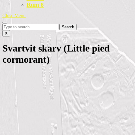
Rum 8
Close
Close Menu
Menu
Search
for:
X
Svartvit skarv (Little pied
cormorant)