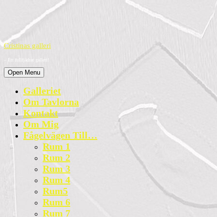
Skip
to
content
Skip
to
Cristinas galleri
content
– Ett fullfjädrat galleri!
Open
Open Menu
Menu
Galleriet
Om Tavlorna
Kontakt
Om Mig
Fågelvägen Till…
Rum 1
Rum 2
Rum 3
Rum 4
Rum5
Rum 6
Rum 7