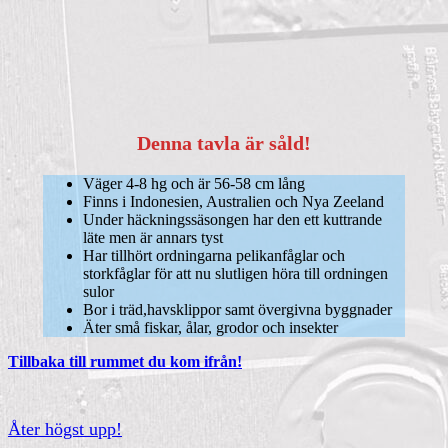
Denna tavla är såld!
Väger 4-8 hg och är 56-58 cm lång
Finns i Indonesien, Australien och Nya Zeeland
Under häckningssäsongen har den ett kuttrande
läte men är annars tyst
Har tillhört ordningarna pelikanfåglar och
storkfåglar för att nu slutligen höra till ordningen
sulor
Bor i träd,havsklippor samt övergivna byggnader
Äter små fiskar, ålar, grodor och insekter
Tillbaka till rummet du kom ifrån!
Åter
Åter högst upp!