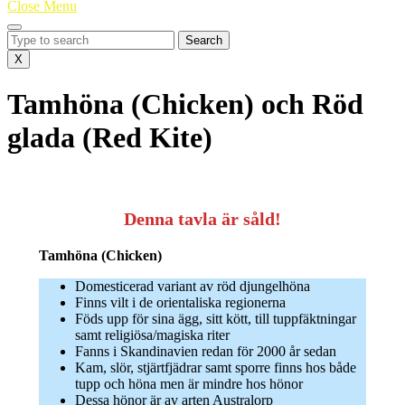
Close
Close Menu
Menu
Search
for:
X
Tamhöna (Chicken) och Röd
glada (Red Kite)
Denna tavla är såld!
Tamhöna (Chicken)
Domesticerad variant av röd djungelhöna
Finns vilt i de orientaliska regionerna
Föds upp för sina ägg, sitt kött, till tuppfäktningar
samt religiösa/magiska riter
Fanns i Skandinavien redan för 2000 år sedan
Kam, slör, stjärtfjädrar samt sporre finns hos både
tupp och höna men är mindre hos hönor
Dessa hönor är av arten Australorp