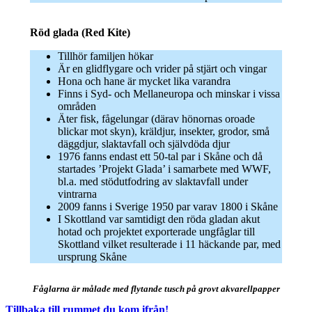
Röd glada (Red Kite)
Tillhör familjen hökar
Är en glidflygare och vrider på stjärt och vingar
Hona och hane är mycket lika varandra
Finns i Syd- och Mellaneuropa och minskar i vissa
områden
Äter fisk, fågelungar (därav hönornas oroade
blickar mot skyn), kräldjur, insekter, grodor, små
däggdjur, slaktavfall och självdöda djur
1976 fanns endast ett 50-tal par i Skåne och då
startades ’Projekt Glada’ i samarbete med WWF,
bl.a. med stödutfodring av slaktavfall under
vintrarna
2009 fanns i Sverige 1950 par varav 1800 i Skåne
I Skottland var samtidigt den röda gladan akut
hotad och projektet exporterade ungfåglar till
Skottland vilket resulterade i 11 häckande par, med
ursprung Skåne
Fåglarna är målade med flytande tusch på grovt akvarellpapper
Tillbaka till rummet du kom ifrån!